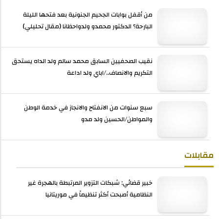
من أقفل بوابات الجحيم الجنونية بعد فتحها الليلة
البارحة؟ الدكتور محمدو ولدواحظانا (مقال تحليلي)
نقيب الصحفيين السابق محمد سالم ولد الداه يستحق
التكريم والانصاف../اباي ولد اداعة
سبع سنوات من الانفتاح والانجاز في خدمة الوطن
والمواطن/الحسين ولد مدو
مقابلات
خبير قضائي: شبكات التزوير المرتبطة بالهجرة غير
النظامية أصبحت أكثر تنظيماً في موريتانيا