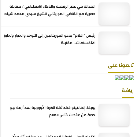
العدالة في عصر الرقمنة والذكاء الاصطناعي / مقابلة
حصرية مع القاضي الموريتاني الشيخ سيدي محمد شينه
رئيس “افلام” يدعو الموريتانيين إلى التوحد والحوار وتجاوز
الانقسامات... مقابلة
تابعونا على
رياضة
يويفا: إنفانتينو فقد ثقة الكرة الأوروبية بعد أزمة بيع
حصة من عائدات كأس العالم
الاتحاد الدولي لكرة القدم يتخلى عن مقترح أثار جدلًا