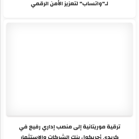
لـ"واتساب" لتعزيز الأمن الرقمي
ترقية موريتانية إلى منصب إداري رفيع في
كريدي أجريكول بنك الشركات والاستثمار