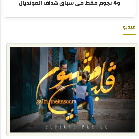
و4 نجوم فقط في سباق هداف المونديال
فيديو