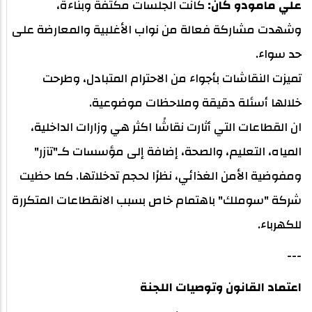
علي مامودو كان:
كانت الجلسات مكثفة وبنّاءة،
وشهدت مشاركة فعالة من نواب الأغلبية والمعارضة على
حد سواء.
تميزت النقاشات بأجواء من الاحترام المتبادل، وطرحت
خلالها أسئلة دقيقة وملاحظات موضوعية.
ان القطاعات التي أثارت نقاشًا اكثر هي وزارات الداخلية،
المياه، التعليم، والصحة، إضافة إلى مؤسسات كـ"تآزر"
ومفوضية الأمن الغذائي، نظرًا لحجم تدخلاتها. كما حظيت
شركة "سوملك" باهتمام خاص بسبب الانقطاعات المتكررة
للكهرباء.
---
اعتماد القانون وتوصيات اللجنة