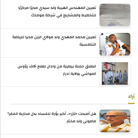
تعيين المهندس الهيبة ولد سيدي مديرًا مركزيًا
للتخطيط والمشاريع في شركة صوملك
تعيين محمد المهدي ولد مولاي الزين مديرا للرياضة
التنافسية
انطلاق حملة بيطرية من وادان لعلاج آلاف رؤوس
المواشي بولاية آدرار
آراء
هل أصبحت «تآزر».. أكبر بؤرة للفساد بدل محاربة الفقر؟
مامونى ولد مختار