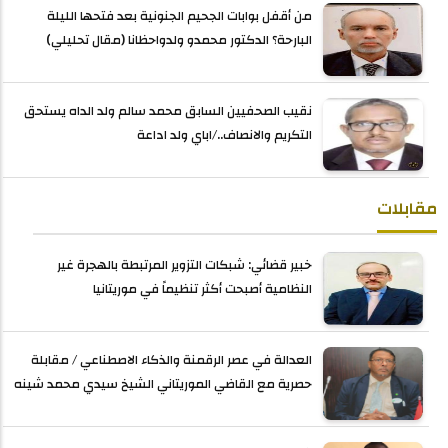
من أقفل بوابات الجحيم الجنونية بعد فتحها الليلة
البارحة؟ الدكتور محمدو ولدواحظانا (مقال تحليلي)
نقيب الصحفيين السابق محمد سالم ولد الداه يستحق
التكريم والانصاف../اباي ولد اداعة
مقابلات
خبير قضائي: شبكات التزوير المرتبطة بالهجرة غير
النظامية أصبحت أكثر تنظيماً في موريتانيا
العدالة في عصر الرقمنة والذكاء الاصطناعي / مقابلة
حصرية مع القاضي الموريتاني الشيخ سيدي محمد شينه