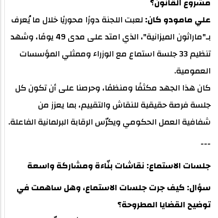
مشروع القانون؟
علي مامودو كان:
لعبت اللجنة دورًا محوريًا خلال ما يُعرف
بـ"ماراثون الميزانية"، الذي امتد على مدى 49 يومًا، وشهد
تنظيم 33 جلسة استماع مع الوزراء وممثلي المؤسسات
العمومية.
كان هذا الجهد مكثفًا ومنظمًا، وحرصنا على أن تكون كل
جلسة فرصة حقيقية للنقاش والتقييم، بما يعزز من
شفافية العمل الحكومي ويكرّس الرقابة البرلمانية الفاعلة.
---
جلسات الاستماع: نقاشات بنّاءة ومشاركة واسعة
سؤال: كيف جرت جلسات الاستماع، وهل ساهمت في
توضيح القضايا المطروحة؟