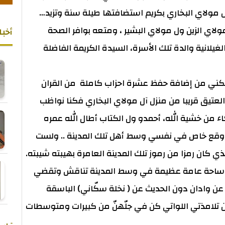
مولاي البخاري بكريم استضافتها طيلة سنة وتزيد…
مولاي الزين ول مولاي البشير ، ومتعه بوافر الصحة
أخبا
غيلانية والدة تلك الأسرة، السيدة الكريمة الفاضلة
تمكني من إضافة حفظ عشرة احزاب كاملة من القران
عتيق قريبا من منزل آل مولاي البخاري فكنا نواظب
اء من خشية الله، أحمدو ول الكتاب أطال الله عمره
 وقع خاص في نفسي وسط أهل تلك المدينة .. ولست
 كان رمزا من رموز تلك المدينة العامرة بهيبته شيبته.
وهي ساحة عامة عظيمة في وسط المدينة تناقش وتقضي
 عن وادان دون الحديث عن ( نخلة سكّاني) الباسقة
 من تلامذتي اللواتي كن في جلّهنّ من كبيرات ومتوسطات