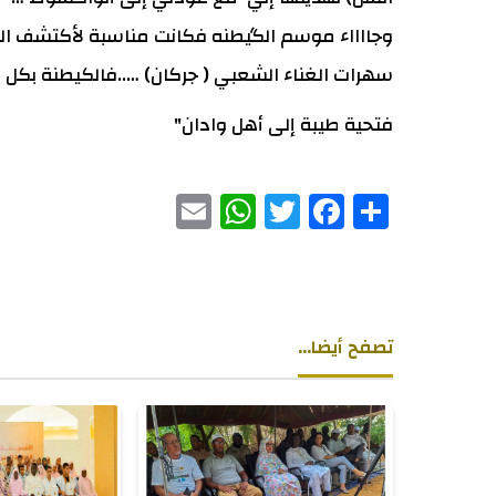
وجااااء موسم الگيطنه فكانت مناسبة لأكتشف ال
سهرات الغناء الشعبي ( جركان) …..فالكيطنة بك
فتحية طيبة إلى أهل وادان"
WhatsApp
Email
Twitter
Facebook
Share
تصفح أيضا...