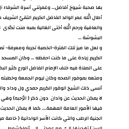
بها صحبة شيوخ أفاضل… وغمرتني أسرة الشرفاء آل 
أطال الله عمر الوالد الفاضل الكريم التقيّ الشريف 
والعافية ورحم الله أختى الغالية بمبه منت تگدى ال
البشوشة …
و لعل ما ميز تلك الفترة-الخصبة تجربة ومعرفة- 
الكريم زيادة على ما كنت احفظه … وكان المسجد ال
على الصلاة فيه خلف الإمام الفاضل الورع كثير البك
ومتعه بموفور الصحه وكان ليوم الجمعة وخطبته
أنسى ذلك الشيخ الوقور الكريم حمدي ول وداد والذي
لا يمكن الحديث عن وادان دون ذكر ( الرّحبه) 
فيها الأمور العامة المهمة…. كما لا يمكن الحديث
الجنية الرطب والتي كانت الأسر الوادانية ( خاصة
السن) تهدينها إليّ مع عودتي إلى أنواكشوط …