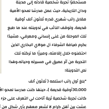
مستحضرًا تجربة شخصية قادته إلى مدينة
ودان التاريخية، حيث عمل مدرسًا لمحو الأمية
مقابل راتب شهري قدره ثلاثون ألف أوقية
قديمة. وتوقف النائب في تدوينته عند ما طبع
تلك المرحلة من غنى إنساني ومعرفي، مشيدًا
بكرم ضيافة الشرفاء آل مولاي البخاري الذين
احتضنوه خلال إقامته، ومبرزًا ما تركته تلك
التجربة من أثر عميق في مسيرته وحياته،وهذا
نص التدوينة؛
"بلغ أول راتب استلمه ( ثلاثون ألف
30,000أوقية قديمة )، حينها كنت مدرسا لمحو الأمية في مدينة ودان التاريخية في شهر يوليو 2003.
كانت تجربة شخصية ثرية أتاحت لي التعرف على جزء ك
عشت بين أهل كرام لا تشعر معهم بأي شكل من أش