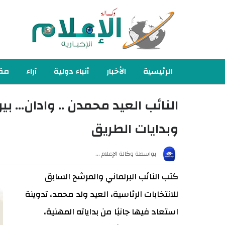
الرئيسية
الأخبار
أنباء دولية
آراء
مقا
Main navigation
النائب العيد محمدن .. وادان… بي
وبدايات الطريق
بواسطة
وكالة الإعلام …
كتب النائب البرلماني والمرشح السابق
للانتخابات الرئاسية، العيد ولد محمد، تدوينة
استعاد فيها جانبًا من بداياته المهنية،