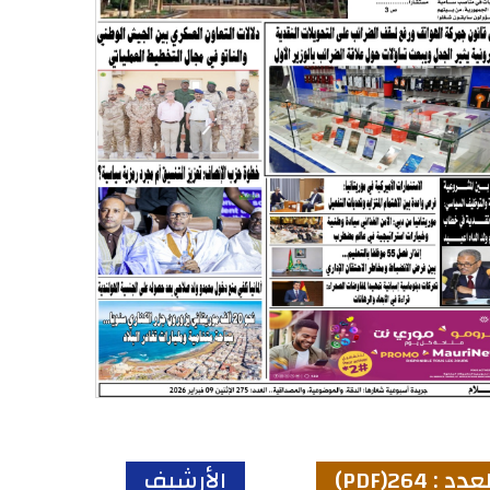
عدد : 264(PDF)
الأرشيف