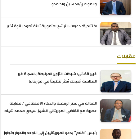
والمواطن/الحسين ولد مدو
افتتاحية: دعوات الترشح لمأمورية ثالثة تعود بقوة أكبر
مقابلات
خبير قضائي: شبكات التزوير المرتبطة بالهجرة غير
النظامية أصبحت أكثر تنظيماً في موريتانيا
العدالة في عصر الرقمنة والذكاء الاصطناعي / مقابلة
حصرية مع القاضي الموريتاني الشيخ سيدي محمد شينه
رئيس “افلام” يدعو الموريتانيين إلى التوحد والحوار وتجاوز