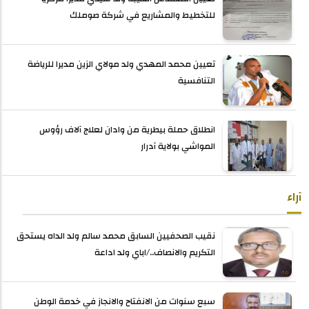
للتخطيط والمشاريع في شركة صوملك
تعيين محمد المهدي ولد مولاي الزين مديرا للرياضة
التنافسية
انطلاق حملة بيطرية من وادان لعلاج آلاف رؤوس
المواشي بولاية آدرار
آراء
نقيب الصحفيين السابق محمد سالم ولد الداه يستحق
التكريم والانصاف../اباي ولد اداعة
سبع سنوات من الانفتاح والانجاز في خدمة الوطن