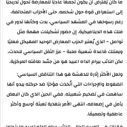
ما كان يُفترض أن يكون تجمعًا عاديًا للمعارضة تحول تدريجيًا
إلى استعراض قوة حول شخصه. حتى الأحزاب المتحالفة،
رغم رسوخها في المشهد السياسي، بدت وكأنها تدور في
فلك هذه الديناميكية. إن حضور تشكيلات مهمة مثل
تواصل – الذي يُعتبر الحزب المعارض الوحيد المهيكل فعليًا
ويمتلك قاعدة شعبية صلبة – عزز الثقل السياسي للحدث،
لكن النائب بيرام الداه اعبيد هو من جسّد طاقته المركزية.
ولعل الأكثر إثارة للدهشة هو هذا التناقض السياسي:
الضغوط والإجراءات التي اتُخذت مؤخرًا ضد حركته يبدو أنها
ساهمت في تضخيم شعبيته. ففي الحين الذي كان البعض
يأمل في إضعافه، انتهى الأمر بتغذية تعبئة أوسع وأكثر
عاطفية وتصميمًا.
فهناك في المسار الحالي للنائب بيرام الداه اعبيد ما يتجاوز