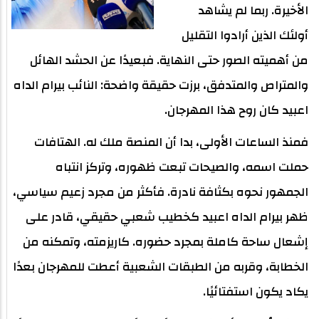
الأخيرة. ربما لم يشاهد
أولئك الذين أرادوا التقليل
من أهميته الصور حتى النهاية. فبعيدًا عن الحشد الهائل
والمتراص والمتدفق، برزت حقيقة واضحة: النائب بيرام الداه
اعبيد كان روح هذا المهرجان.
فمنذ الساعات الأولى، بدا أن المنصة ملك له. الهتافات
حملت اسمه، والصيحات تبعت ظهوره، وتركز انتباه
الجمهور نحوه بكثافة نادرة. فأكثر من مجرد زعيم سياسي،
ظهر بيرام الداه اعبيد كخطيب شعبي حقيقي، قادر على
إشعال ساحة كاملة بمجرد حضوره. كاريزمته، وتمكنه من
الخطابة، وقربه من الطبقات الشعبية أعطت للمهرجان بعدًا
يكاد يكون استفتائيًا.