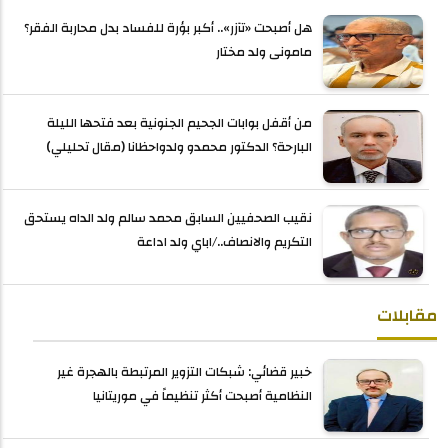
هل أصبحت «تآزر».. أكبر بؤرة للفساد بدل محاربة الفقر؟
مامونى ولد مختار
من أقفل بوابات الجحيم الجنونية بعد فتحها الليلة
البارحة؟ الدكتور محمدو ولدواحظانا (مقال تحليلي)
نقيب الصحفيين السابق محمد سالم ولد الداه يستحق
التكريم والانصاف../اباي ولد اداعة
مقابلات
خبير قضائي: شبكات التزوير المرتبطة بالهجرة غير
النظامية أصبحت أكثر تنظيماً في موريتانيا