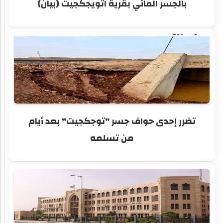
بالجسر المائي بقرية اتويجكجيت (بيان)
تضرر إحدى حواف جسر "توجكجيت" بعد أيام
من تسلمه