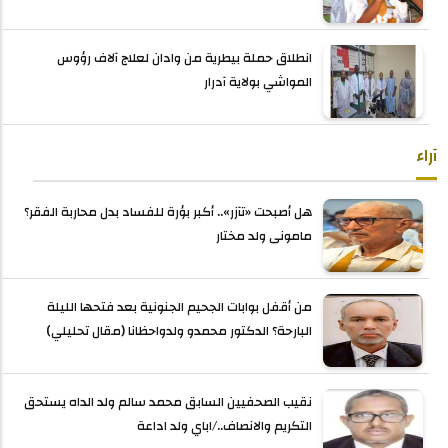
انطلاق حملة بيطرية من وادان لعلاج آلاف رؤوس
المواشي بولاية آدرار
آراء
هل أصبحت «تآزر».. أكبر بؤرة للفساد بدل محاربة الفقر؟
مامونى ولد مختار
من أقفل بوابات الجحيم الجنونية بعد فتحها الليلة
البارحة؟ الدكتور محمدو ولدواحظانا (مقال تحليلي)
نقيب الصحفيين السابق محمد سالم ولد الداه يستحق
التكريم والانصاف../اباي ولد اداعة