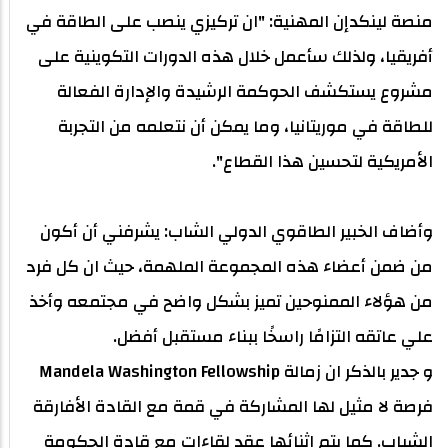
منصة لينكدإن المهنية: "ان تركيزي ينصب على الطاقة في
أفريقيا، ولذلك سأعمل خلال هذه الدورات التكوينية على
مشروع يستكشف الحوكمة الرشيدة والإدارة الفعالة
للطاقة في موريتانيا، وما يمكن أن نتعلمه من التجربة
الأمريكية لتحسين هذا القطاع".
وأضاف الخبير الطاقوي الدولي الشاب: يشرفني أن أكون
من ضمن أعضاء هذه المجموعة الملهمة، حيث ان كل فرد
من هؤلاء الممنوحين تميز بشكل واضح في مجتمعه وأخذ
علي عاتقه التزامًا راسخًا ببناء مستقبل أفضل.
و جدير بالذكر ان زمالة Mandela Washington Fellowship
فرصة لا مثيل لها المشاركة في قمة مع القادة الأفارقة
الشباب. كما يتم اثنائها عقد لقاءات مع قادة الحكومة